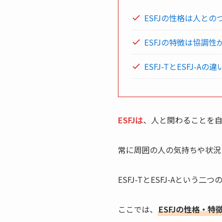
ESFJの性格は人と
ESFJの特徴は協調
ESFJ-TとESFJ-
ESFJは
、人と関わることを
常に周囲の人の気持ちや状況
ESFJ-TとESFJ-Aと
ここでは、
ESFJの性格・