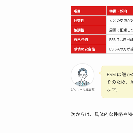
項目
特徴・傾向
社交性
人との交流が
協調性
周囲に配慮し
自己評価
ESFJ-Tは自
感情の安定性
ESFJ-Aの
ESFJは誰
そのため、
ます。
どんキャリ編集部
次からは、具体的な性格や特